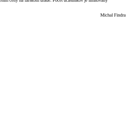
atením ceny na farskom úrade. Počet účastníkov je limitovaný
Michal Findra