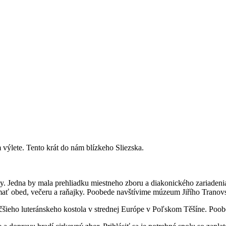
ýlete. Tento krát do nám blízkeho Sliezska.
. Jedna by mala prehliadku miestneho zboru a diakonického zariadenia
ať obed, večeru a raňajky. Poobede navštívime múzeum Jiřího Tranov
šieho luteránskeho kostola v strednej Európe v Poľskom Těšíne. Poo