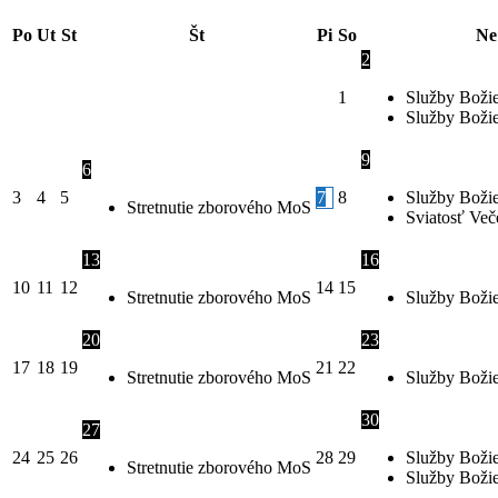
Po
Ut
St
Št
Pi
So
Ne
2
1
Služby Boži
Služby Božie
9
6
3
4
5
7
8
Služby Boži
Stretnutie zborového MoS
Sviatosť Več
13
16
10
11
12
14
15
Stretnutie zborového MoS
Služby Boži
20
23
17
18
19
21
22
Stretnutie zborového MoS
Služby Boži
30
27
24
25
26
28
29
Služby Boži
Stretnutie zborového MoS
Služby Božie