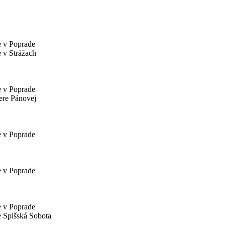
e v Poprade
 v Strážach
e v Poprade
ere Pánovej
e v Poprade
e v Poprade
e v Poprade
 Spišská Sobota