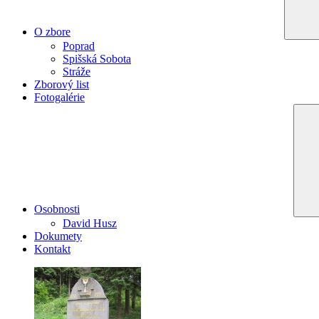
O zbore
Poprad
Spišská Sobota
Stráže
Zborový list
Fotogalérie
Osobnosti
David Husz
Dokumety
Kontakt