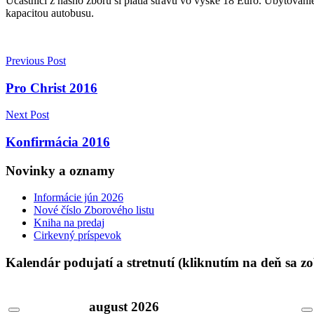
Účastníci z nášho zboru si platia stravu vo výške 18 Euro. Ubytovanie
kapacitou autobusu.
Navigácia
Previous Post
v
Pro Christ 2016
článku
Next Post
Konfirmácia 2016
Novinky a oznamy
Informácie jún 2026
Nové číslo Zborového listu
Kniha na predaj
Cirkevný príspevok
Kalendár podujatí a stretnutí (kliknutím na deň sa z
august
2026