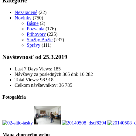
Kategórie
Nezaradené
(22)
Novinky
(750)
Básne
(2)
Pozvania
(176)
Príhovory
(225)
Služby Božie
(237)
Správy
(111)
Návštevnosť od 25.3.2019
Last 7 Days Views:
185
Návštevy za posledných 365 dní:
16 282
Total Views:
98 918
Celkom návštevníkov:
36 785
Fotogaléria
Mapa zborového webu