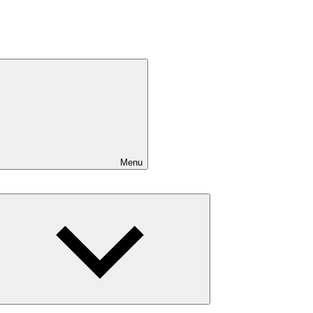
Menu
Expand
child
menu