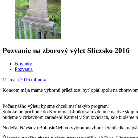
Pozvanie na zborový výlet Sliezsko 2016
Novinky
Pozvania
11. mája 2016
mfindra
Koncom mája máme výbornú príležitosť byť opäť spolu na zborovom v
Počas nášho výletu by sme chceli mať takýto program:
Sobota: po príchode do Komornej Lhotky sa rozdelíme na dve skupiny
budeme v cirkevnom zariadení Karmel v Smiloviciach, kde budeme m
Nedeľa: Návšteva Bohoslužieb vo vybranom zbore. Prehliadka najväč