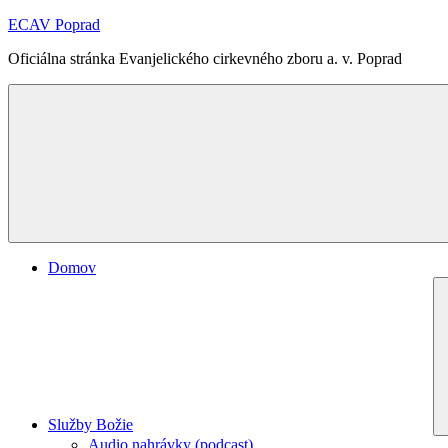
Skip
ECAV Poprad
to
Oficiálna stránka Evanjelického cirkevného zboru a. v. Poprad
content
Domov
Služby Božie
Audio nahrávky (podcast)