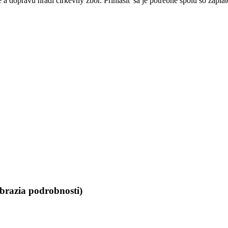
 a dopravu hradí cirkevný zbor. Prihlásiť sa je potrebné spolu so zapl
obrazia podrobnosti)