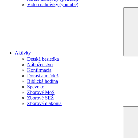
Video nahrávky (youtube)
Aktivity
Detská besiedka
Náboženstvo
Konfirmácia
Dorast a mládež
Biblická hodina
Spevokol
Zborové MoS
Zborové SEŽ
Zborová diakonia