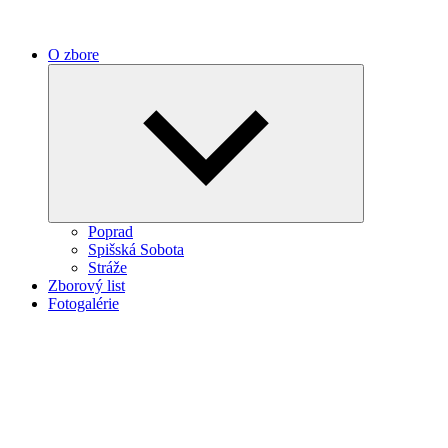
O zbore
Expand
child
menu
Poprad
Spišská Sobota
Stráže
Zborový list
Fotogalérie