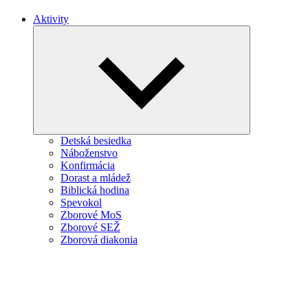
Aktivity
Expand
child
menu
Detská besiedka
Náboženstvo
Konfirmácia
Dorast a mládež
Biblická hodina
Spevokol
Zborové MoS
Zborové SEŽ
Zborová diakonia