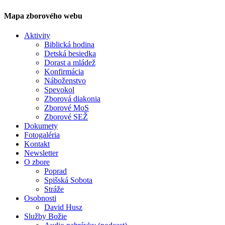
Mapa zborového webu
Aktivity
Biblická hodina
Detská besiedka
Dorast a mládež
Konfirmácia
Náboženstvo
Spevokol
Zborová diakonia
Zborové MoS
Zborové SEŽ
Dokumety
Fotogaléria
Kontakt
Newsletter
O zbore
Poprad
Spišská Sobota
Stráže
Osobnosti
David Husz
Služby Božie