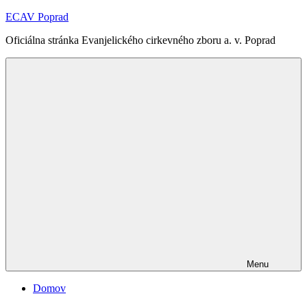
Skip
ECAV Poprad
to
Oficiálna stránka Evanjelického cirkevného zboru a. v. Poprad
content
Menu
Domov