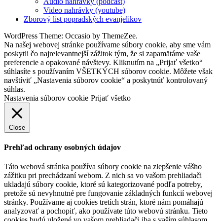
Audio nahrávky (podcast)
Video nahrávky (youtube)
Zborový list popradských evanjelikov
WordPress Theme: Occasio by ThemeZee.
Na našej webovej stránke používame súbory cookie, aby sme vám
poskytli čo najrelevantnejší zážitok tým, že si zapamätáme vaše
preferencie a opakované návštevy. Kliknutím na „Prijať všetko“
súhlasíte s používaním VŠETKÝCH súborov cookie. Môžete však
navštíviť „Nastavenia súborov cookie“ a poskytnúť kontrolovaný
súhlas.
Nastavenia súborov cookie
Prijať všetko
Close
Prehľad ochrany osobných údajov
Táto webová stránka používa súbory cookie na zlepšenie vášho
zážitku pri prechádzaní webom. Z nich sa vo vašom prehliadači
ukladajú súbory cookie, ktoré sú kategorizované podľa potreby,
pretože sú nevyhnutné pre fungovanie základných funkcií webovej
stránky. Používame aj cookies tretích strán, ktoré nám pomáhajú
analyzovať a pochopiť, ako používate túto webovú stránku. Tieto
cookies budú uložené vo vašom prehliadači iba s vaším súhlasom.