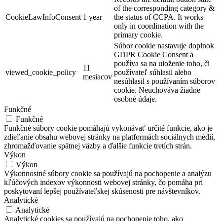
of the corresponding category &
CookieLawInfoConsent
1 year
the status of CCPA. It works
only in coordination with the
primary cookie.
Súbor cookie nastavuje doplnok
GDPR Cookie Consent a
používa sa na uloženie toho, či
11
viewed_cookie_policy
používateľ súhlasil alebo
mesiacov
nesúhlasil s používaním súborov
cookie. Neuchováva žiadne
osobné údaje.
Funkčné
Funkčné
Funkčné súbory cookie pomáhajú vykonávať určité funkcie, ako je
zdieľanie obsahu webovej stránky na platformách sociálnych médií,
zhromažďovanie spätnej väzby a ďalšie funkcie tretích strán.
Výkon
Výkon
Výkonnostné súbory cookie sa používajú na pochopenie a analýzu
kľúčových indexov výkonnosti webovej stránky, čo pomáha pri
poskytovaní lepšej používateľskej skúsenosti pre návštevníkov.
Analytické
Analytické
Analytické cookies sa používajú na pochopenie toho, ako