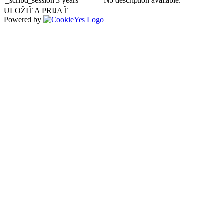
_scribd_session
3 years
No description available.
ULOŽIŤ A PRIJAŤ
Powered by