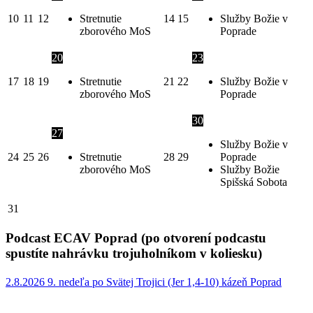
10
11
12
Stretnutie
14
15
Služby Božie v
zborového MoS
Poprade
20
23
17
18
19
Stretnutie
21
22
Služby Božie v
zborového MoS
Poprade
30
27
Služby Božie v
24
25
26
Stretnutie
28
29
Poprade
zborového MoS
Služby Božie
Spišská Sobota
31
Podcast ECAV Poprad (po otvorení podcastu
spustíte nahrávku trojuholníkom v koliesku)
2.8.2026 9. nedeľa po Svätej Trojici (Jer 1,4-10) kázeň Poprad