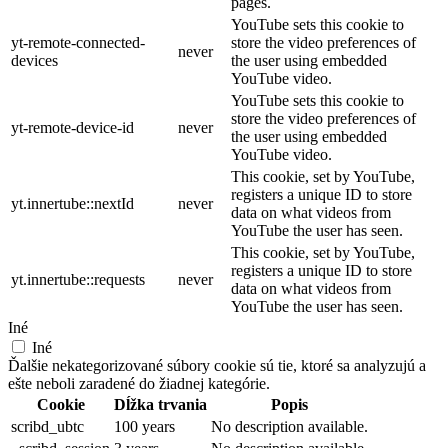
pages.
YouTube sets this cookie to
yt-remote-connected-
store the video preferences of
never
devices
the user using embedded
YouTube video.
YouTube sets this cookie to
store the video preferences of
yt-remote-device-id
never
the user using embedded
YouTube video.
This cookie, set by YouTube,
registers a unique ID to store
yt.innertube::nextId
never
data on what videos from
YouTube the user has seen.
This cookie, set by YouTube,
registers a unique ID to store
yt.innertube::requests
never
data on what videos from
YouTube the user has seen.
Iné
Iné
Ďalšie nekategorizované súbory cookie sú tie, ktoré sa analyzujú a
ešte neboli zaradené do žiadnej kategórie.
Cookie
Dĺžka trvania
Popis
scribd_ubtc
100 years
No description available.