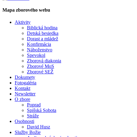
Mapa zborového webu
Aktivity
Biblická hodina
Detská besiedka
Dorast a mládež
Konfirmácia
Náboženstvo
Spevokol
Zborová diakonia
Zborové MoS
Zborové SEŽ
Dokumety
Fotogaléria
Kontakt
Newsletter
O zbore
Poprad
Spišská Sobota
Stráže
Osobnosti
David Husz
Služby Božie