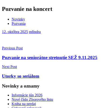
Pozvanie na koncert
Novinky
Pozvania
12. októbra 2025
mfindra
Navigácia
Previous Post
v
Pozvanie na seniorátne stretnutie SEŽ 9.11.2025
článku
Next Post
Utorky so seriálom
Novinky a oznamy
Informácie jún 2026
Nové číslo Zborového listu
Kniha na predaj