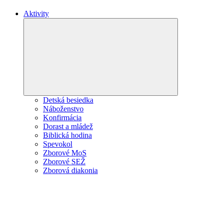
Aktivity
Expand
child
menu
Detská besiedka
Náboženstvo
Konfirmácia
Dorast a mládež
Biblická hodina
Spevokol
Zborové MoS
Zborové SEŽ
Zborová diakonia