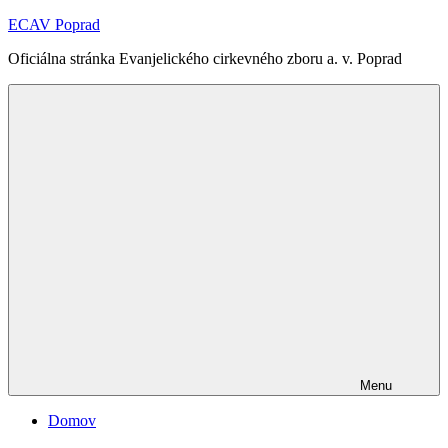
Skip
ECAV Poprad
to
Oficiálna stránka Evanjelického cirkevného zboru a. v. Poprad
content
Menu
Domov