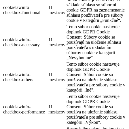
základe súhlasu so súbormi
cookielawinfo-
11
cookie GDPR na zaznamenanie
checkbox-functional
mesiacov
súhlasu používateľa pre súbory
cookie v kategórii „Funkčné“.
Tento súbor cookie nastavuje
doplnok GDPR Cookie
Consent. Súbory cookie sa
cookielawinfo-
11
používajú na uloženie súhlasu
checkbox-necessary
mesiacov
používateľa s ukladaním
súborov cookie v kategórii
„Nevyhnutné“.
Tento súbor cookie nastavuje
doplnok GDPR Cookie
cookielawinfo-
11
Consent. Súbor cookie sa
checkbox-others
mesiacov
používa na uloženie súhlasu
používateľa pre súbory cookie v
kategórii „Iné".
Tento súbor cookie nastavuje
doplnok GDPR Cookie
cookielawinfo-
11
Consent. Súbor cookie sa
checkbox-performance
mesiacov
používa na uloženie súhlasu
používateľa pre súbory cookie v
kategórii „Výkon“.
Records the default button state