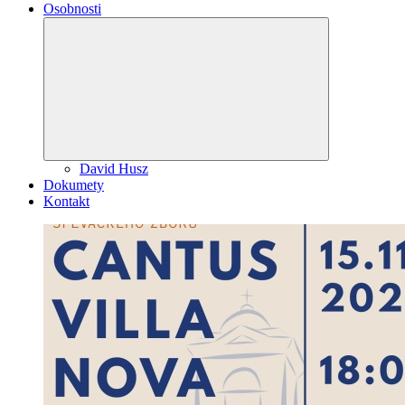
Osobnosti
Expand
child
menu
David Husz
Dokumety
Kontakt