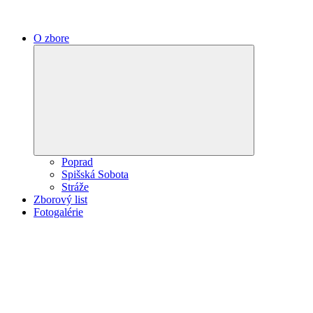
O zbore
Expand
child
menu
Poprad
Spišská Sobota
Stráže
Zborový list
Fotogalérie