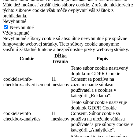
Máte tiež možnosť zrušiť tieto súbory cookie. Zrušenie niektorých z
týchto súborov cookie však môže ovplyvniť váš zážitok z
prehliadania.
Nevyhnutné
Nevyhnutné
Vždy zapnuté
Nevyhnutné súbory cookie sú absolútne nevyhnutné pre správne
fungovanie webovej stránky. Tieto súbory cookie anonymne
zaisťujú základné funkcie a bezpečnostné prvky webovej stránky.
Dĺžka
Cookie
Popis
trvania
Tento súbor cookie nastavený
doplnkom GDPR Cookie
cookielawinfo-
11
Consent sa používa na
checkbox-advertisement
mesiacov
zaznamenanie súhlasu
používateľa s cookies v
kategórii „Reklama“.
Tento súbor cookie nastavuje
doplnok GDPR Cookie
cookielawinfo-
11
Consent. Súbor cookie sa
checkbox-analytics
mesiacov
používa na uloženie súhlasu
používateľa pre súbory cookie v
kategórii „Analytické“.
Súbor cookie je nastavený na