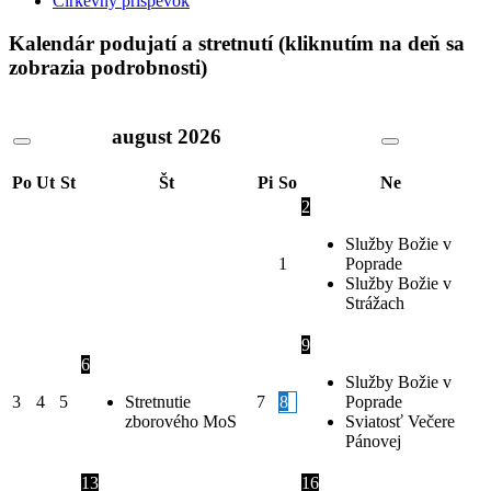
Cirkevný príspevok
Kalendár podujatí a stretnutí (kliknutím na deň sa
zobrazia podrobnosti)
august
2026
Po
Ut
St
Št
Pi
So
Ne
2
Služby Božie v
1
Poprade
Služby Božie v
Strážach
9
6
Služby Božie v
3
4
5
Stretnutie
7
8
Poprade
zborového MoS
Sviatosť Večere
Pánovej
13
16