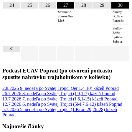
24
25
26
27
28
29
30
Stretnutie
Služby
zborového
Božie v
MoS
Poprade
Služby
Božie
Spišská
Sobota
31
Podcast ECAV Poprad (po otvorení podcastu
spustíte nahrávku trojuholníkom v koliesku)
2.8.2026 9. nedeľa po Svätej Trojici (Jer 1,4-10) kázeň Poprad
26.7.2026 8. nedeľa po Svätej Trojici (J 9,1-7) kázeň Poprad
19.7.2026 7. nedeľa po Svätej Trojici (J 6,1-15) kázeň Poprad
12.7.2026 6. nedeľa po Svätej Trojici (5M 7,6-12) kázeň Poprad
5.7.2026 5. nedeľa po Svätej Trojici (1.Kron 29,26-28) kázeň
Poprad
Najnovšie články