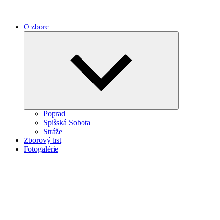
O zbore
Expand
child
menu
Poprad
Spišská Sobota
Stráže
Zborový list
Fotogalérie