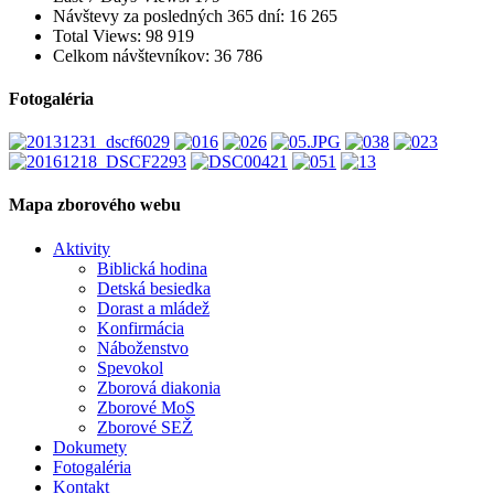
Návštevy za posledných 365 dní:
16 265
Total Views:
98 919
Celkom návštevníkov:
36 786
Fotogaléria
Mapa zborového webu
Aktivity
Biblická hodina
Detská besiedka
Dorast a mládež
Konfirmácia
Náboženstvo
Spevokol
Zborová diakonia
Zborové MoS
Zborové SEŽ
Dokumety
Fotogaléria
Kontakt