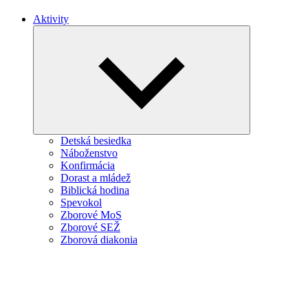
Aktivity
Expand
child
menu
Detská besiedka
Náboženstvo
Konfirmácia
Dorast a mládež
Biblická hodina
Spevokol
Zborové MoS
Zborové SEŽ
Zborová diakonia