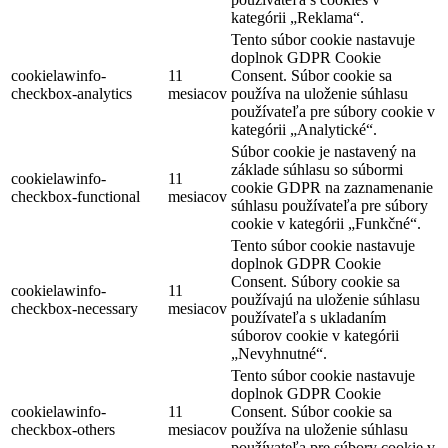
kategórii „Reklama“.
Tento súbor cookie nastavuje
doplnok GDPR Cookie
cookielawinfo-
11
Consent. Súbor cookie sa
checkbox-analytics
mesiacov
používa na uloženie súhlasu
používateľa pre súbory cookie v
kategórii „Analytické“.
Súbor cookie je nastavený na
základe súhlasu so súbormi
cookielawinfo-
11
cookie GDPR na zaznamenanie
checkbox-functional
mesiacov
súhlasu používateľa pre súbory
cookie v kategórii „Funkčné“.
Tento súbor cookie nastavuje
doplnok GDPR Cookie
Consent. Súbory cookie sa
cookielawinfo-
11
používajú na uloženie súhlasu
checkbox-necessary
mesiacov
používateľa s ukladaním
súborov cookie v kategórii
„Nevyhnutné“.
Tento súbor cookie nastavuje
doplnok GDPR Cookie
cookielawinfo-
11
Consent. Súbor cookie sa
checkbox-others
mesiacov
používa na uloženie súhlasu
používateľa pre súbory cookie v