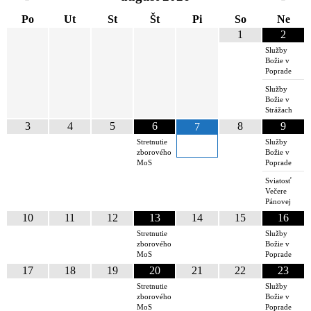
Po
Ut
St
Št
Pi
So
Ne
1
2
Služby
Božie v
Poprade
Služby
Božie v
Strážach
3
4
5
6
8
9
7
Stretnutie
Služby
zborového
Božie v
MoS
Poprade
Sviatosť
Večere
Pánovej
10
11
12
13
14
15
16
Stretnutie
Služby
zborového
Božie v
MoS
Poprade
17
18
19
20
21
22
23
Stretnutie
Služby
zborového
Božie v
MoS
Poprade