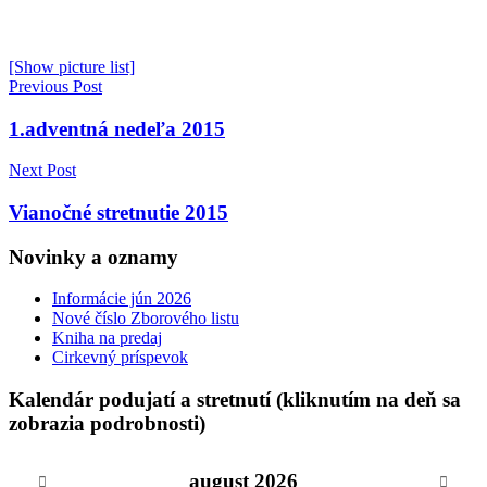
[Show picture list]
Navigácia
Previous Post
v
1.adventná nedeľa 2015
článku
Next Post
Vianočné stretnutie 2015
Novinky a oznamy
Informácie jún 2026
Nové číslo Zborového listu
Kniha na predaj
Cirkevný príspevok
Kalendár podujatí a stretnutí (kliknutím na deň sa
zobrazia podrobnosti)
august
2026