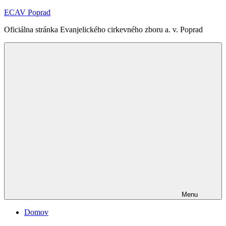
Skip
ECAV Poprad
to
Oficiálna stránka Evanjelického cirkevného zboru a. v. Poprad
content
Menu
Domov