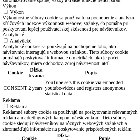
zhromažďovanie spätnej väzby a ďalšie funkcie tretích strán.
Výkon
Výkon
Výkonnostné súbory cookie sa používajú na pochopenie a analýzu
kľúčových indexov výkonnosti webovej stránky, čo pomáha pri
poskytovaní lepšej používateľskej skúsenosti pre návštevníkov.
Analytické
Analytické
Analytické cookies sa používajú na pochopenie toho, ako
návštevníci interagujú s webovou stránkou. Tieto súbory cookie
pomáhajú poskytovať informácie o metrikách, ako je počet
návštevníkov, miera odchodov, zdroj návštevnosti atď.
Dĺžka
Cookie
Popis
trvania
YouTube sets this cookie via embedded
CONSENT
2 years
youtube-videos and registers anonymous
statistical data.
Reklama
Reklama
Reklamné súbory cookie sa používajú na poskytovanie relevantných
reklám a marketingových kampaní návštevníkom. Tieto súbory
cookie sledujú návštevníkov na rôznych webových stránkach a
zhromažďujú informácie na poskytovanie prispôsobených reklám.
Dĺžka
Cookie
Popis