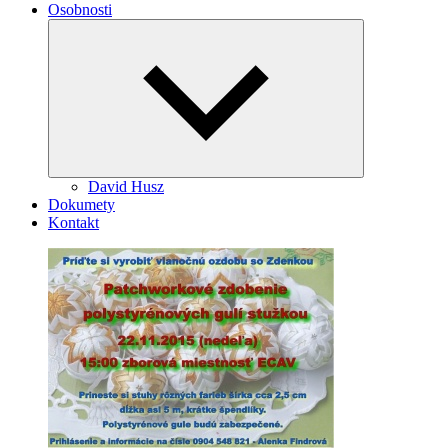
Osobnosti
Expand
child
menu
David Husz
Dokumety
Kontakt