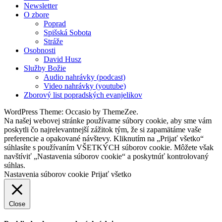
Newsletter
O zbore
Poprad
Spišská Sobota
Stráže
Osobnosti
David Husz
Služby Božie
Audio nahrávky (podcast)
Video nahrávky (youtube)
Zborový list popradských evanjelikov
WordPress Theme: Occasio by ThemeZee.
Na našej webovej stránke používame súbory cookie, aby sme vám
poskytli čo najrelevantnejší zážitok tým, že si zapamätáme vaše
preferencie a opakované návštevy. Kliknutím na „Prijať všetko“
súhlasíte s používaním VŠETKÝCH súborov cookie. Môžete však
navštíviť „Nastavenia súborov cookie“ a poskytnúť kontrolovaný
súhlas.
Nastavenia súborov cookie
Prijať všetko
Close