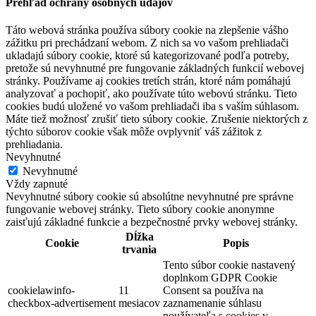
Prehľad ochrany osobných údajov
Táto webová stránka používa súbory cookie na zlepšenie vášho
zážitku pri prechádzaní webom. Z nich sa vo vašom prehliadači
ukladajú súbory cookie, ktoré sú kategorizované podľa potreby,
pretože sú nevyhnutné pre fungovanie základných funkcií webovej
stránky. Používame aj cookies tretích strán, ktoré nám pomáhajú
analyzovať a pochopiť, ako používate túto webovú stránku. Tieto
cookies budú uložené vo vašom prehliadači iba s vaším súhlasom.
Máte tiež možnosť zrušiť tieto súbory cookie. Zrušenie niektorých z
týchto súborov cookie však môže ovplyvniť váš zážitok z
prehliadania.
Nevyhnutné
Nevyhnutné
Vždy zapnuté
Nevyhnutné súbory cookie sú absolútne nevyhnutné pre správne
fungovanie webovej stránky. Tieto súbory cookie anonymne
zaisťujú základné funkcie a bezpečnostné prvky webovej stránky.
Dĺžka
Cookie
Popis
trvania
Tento súbor cookie nastavený
doplnkom GDPR Cookie
cookielawinfo-
11
Consent sa používa na
checkbox-advertisement
mesiacov
zaznamenanie súhlasu
používateľa s cookies v